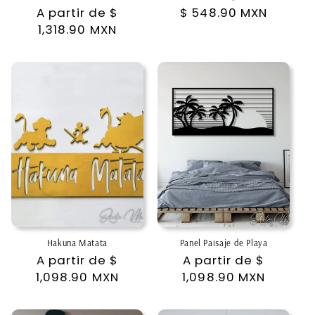
Precio
A partir de
$
Precio
$ 548.90 MXN
habitual
1,318.90 MXN
habitual
Hakuna Matata
Panel Paisaje de Playa
Precio
A partir de
$
Precio
A partir de
$
habitual
1,098.90 MXN
habitual
1,098.90 MXN