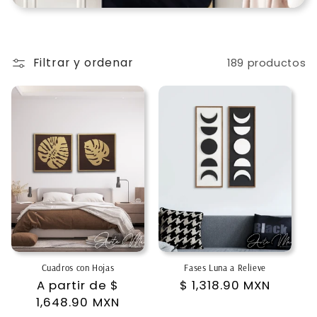
ó
n
Filtrar y ordenar
:
189 productos
Cuadros con Hojas
Fases Luna a Relieve
Precio
A partir de
$
Precio
$ 1,318.90 MXN
habitual
1,648.90 MXN
habitual