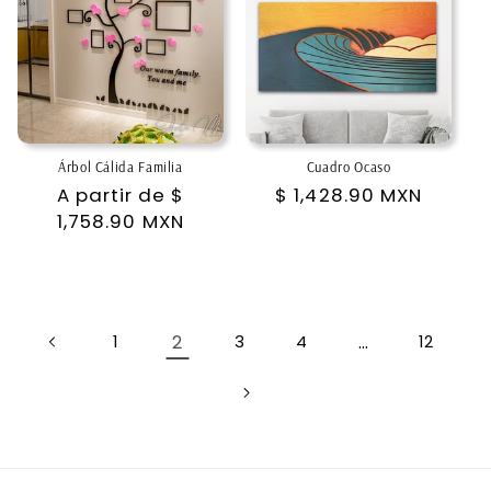
Árbol Cálida Familia
Cuadro Ocaso
Precio
A partir de
$
Precio
$ 1,428.90 MXN
habitual
1,758.90 MXN
habitual
2
…
1
3
4
12