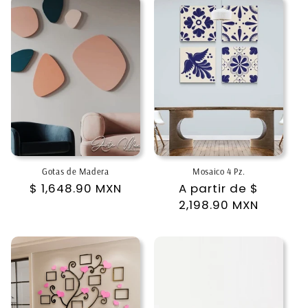
Gotas de Madera
Mosaico 4 Pz.
Precio
$ 1,648.90 MXN
Precio
A partir de
$
habitual
habitual
2,198.90 MXN