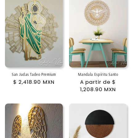
San Judas Tadeo Premium
Mandala Espíritu Santo
Precio
$ 2,418.90 MXN
Precio
A partir de
$
habitual
habitual
1,208.90 MXN