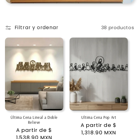
ó
n
Filtrar y ordenar
:
38 productos
Última Cena Lineal a Doble
Ultima Cena Pop Art
Relieve
Precio
A partir de
$
Precio
A partir de
$
habitual
1,318.90 MXN
habitual
1,538.90 MXN