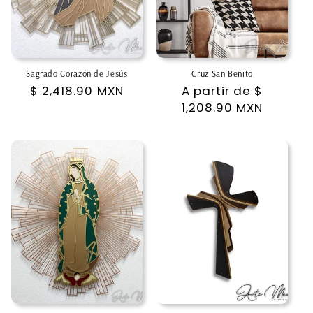
Sagrado Corazón de Jesús
Cruz San Benito
Precio
$ 2,418.90 MXN
Precio
A partir de
$
habitual
habitual
1,208.90 MXN