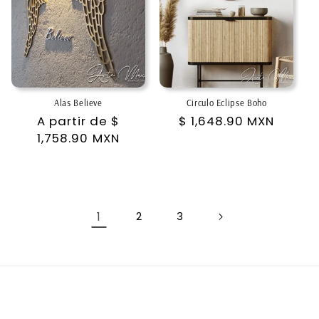
Alas Believe
Circulo Eclipse Boho
Precio
A partir de
$
Precio
$ 1,648.90 MXN
habitual
1,758.90 MXN
habitual
1
2
3