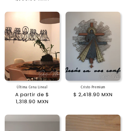
Última Cena Lineal
Cristo Premium
Precio
A partir de
$
Precio
$ 2,418.90 MXN
habitual
1,318.90 MXN
habitual