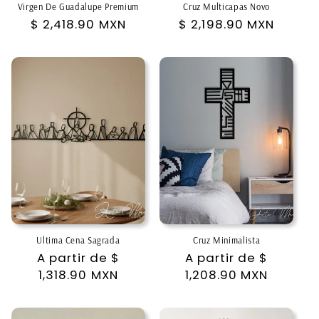
Virgen De Guadalupe Premium
Cruz Multicapas Novo
Precio
$ 2,418.90 MXN
Precio
$ 2,198.90 MXN
habitual
habitual
Ultima Cena Sagrada
Cruz Minimalista
Precio
A partir de
$
Precio
A partir de
$
habitual
1,318.90 MXN
habitual
1,208.90 MXN