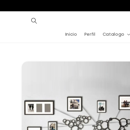
Ir
directamente
al contenido
Inicio
Perfil
Catalogo
Ir
directamente
a la
información
del producto