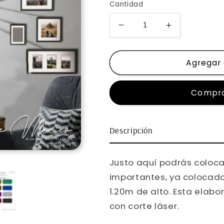
Cantidad
Reducir
Aumentar
cantidad
cantidad
para
para
Agregar 
Mapa
Mapa
Circular
Circular
Fotográfico
Fotográfico
Compra
Descripción
Justo aquí podrás coloca
importantes, ya colocado
1.20m de alto. Esta elab
con corte láser.