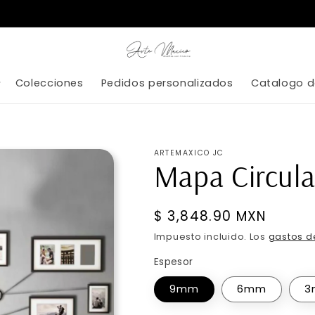
Colecciones
Pedidos personalizados
Catalogo d
ARTEMAXICO JC
Mapa Circula
Precio
$ 3,848.90 MXN
habitual
Impuesto incluido. Los
gastos d
Espesor
9mm
6mm
3