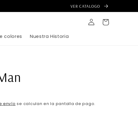
VER CATALOGO
Iniciar
Carrito
sesión
e colores
Nuestra Historia
 Man
e envío
se calculan en la pantalla de pago.