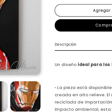
para
para
Agregar 
Cuadro
Cuadro
Iron
Iron
Man
Man
Compra
Descripción
Un diseño
ideal para los 
·
La pieza está disponibl
creada en alto relieve. 
reciclada de importación
impacto ambiental, esta 