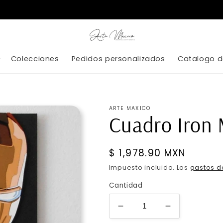
Colecciones
Pedidos personalizados
Catalogo d
ARTE MAXICO
Cuadro Iron
Precio
$ 1,978.90 MXN
habitual
Impuesto incluido. Los
gastos d
Cantidad
Reducir
Aumentar
cantidad
cantidad