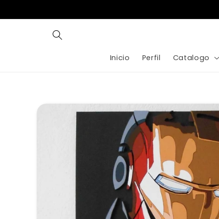
Ir
directamente
al contenido
Inicio
Perfil
Catalogo
Ir
directamente
a la
información
del producto