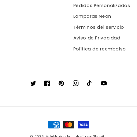
Pedidos Personalizados
Lamparas Neon
Términos del servicio
Aviso de Privacidad
Política de reembolso
Twitter
Facebook
Pinterest
Instagram
TikTok
YouTube
Formas
de
© 2026,
ArteMaxico
Tecnología de Shopify