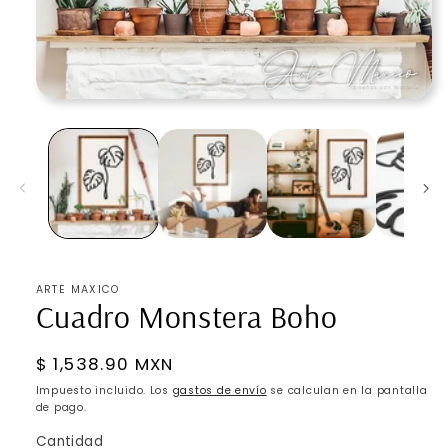
Abrir
elemento
multimedia
1
en
una
ventana
modal
ARTE MAXICO
Cuadro Monstera Boho
Precio
$ 1,538.90 MXN
habitual
Impuesto incluido. Los
gastos de envío
se calculan en la pantalla
de pago.
Cantidad