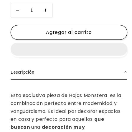
Reducir
Aumentar
cantidad
cantidad
para
para
Agregar al carrito
Cuadro
Cuadro
Monstera
Monstera
Boho
Boho
Descripción
Esta exclusiva pieza de Hojas Monstera es la
combinación perfecta entre modernidad y
vanguardismo.
Es ideal par decorar espacios
en casa y perfecto para aquellos
que
buscan
una
decoración muy