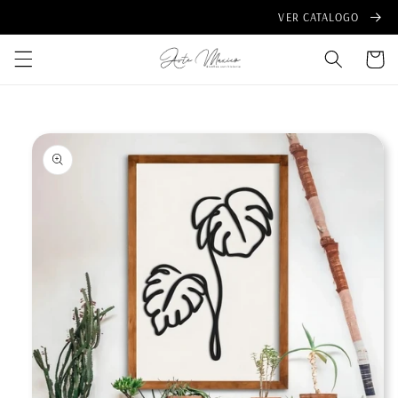
Ir
VER CATALOGO
directamente
al contenido
Carrito
Ir
directamente
a la
información
del producto