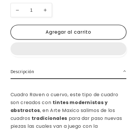
Reducir
Aumentar
cantidad
cantidad
para
para
Agregar al carrito
Cuadro
Cuadro
Raven
Raven
Descripción
Cuadro Raven o cuervo, este tipo de cuadro
son creados con
tintes modernistas y
abstractos
, en Arte Maxico salimos de los
cuadros
tradicionales
para dar paso nuevas
piezas las cuales van a juego con la