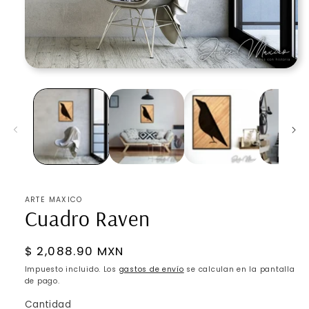
Abrir
elemento
multimedia
1
en
una
ventana
modal
ARTE MAXICO
Cuadro Raven
Precio
$ 2,088.90 MXN
habitual
Impuesto incluido. Los
gastos de envío
se calculan en la pantalla
de pago.
Cantidad