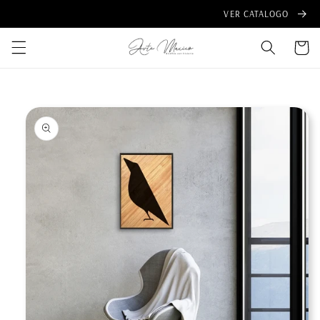
Ir
VER CATALOGO
directamente
al contenido
Carrito
Ir
directamente
a la
información
del producto