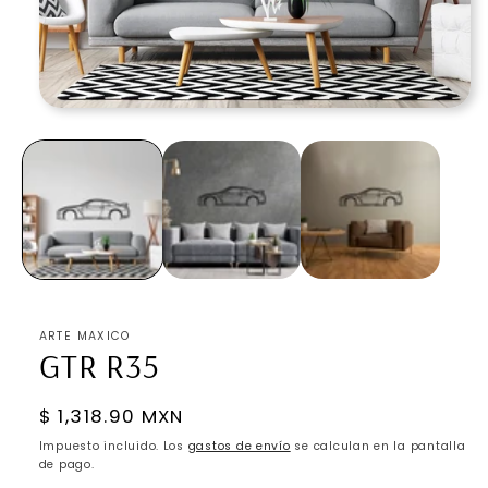
Abrir
elemento
multimedia
1
en
una
ventana
modal
ARTE MAXICO
GTR R35
Precio
$ 1,318.90 MXN
habitual
Impuesto incluido. Los
gastos de envío
se calculan en la pantalla
de pago.