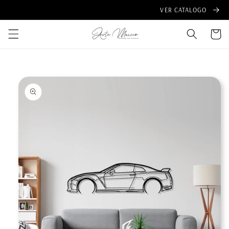
Ir
VER CATALOGO
directamente
al contenido
Carrito
Ir
directamente
a la
información
del producto