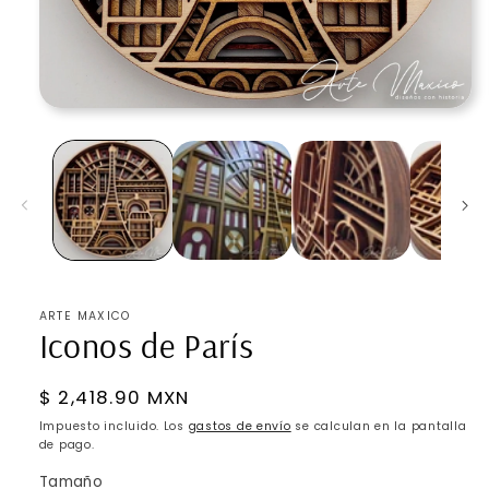
Abrir
elemento
multimedia
1
en
una
ventana
modal
ARTE MAXICO
Iconos de París
Precio
$ 2,418.90 MXN
habitual
Impuesto incluido. Los
gastos de envío
se calculan en la pantalla
de pago.
Tamaño