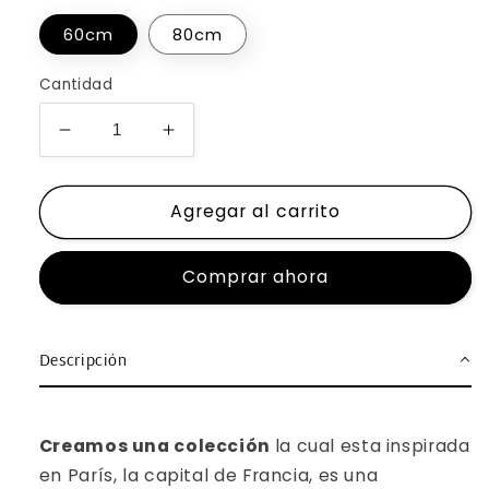
60cm
80cm
Cantidad
Reducir
Aumentar
cantidad
cantidad
para
para
Agregar al carrito
Iconos
Iconos
de
de
París
París
Comprar ahora
Descripción
Creamos una colección
la cual esta inspirada
en
París, la capital de Francia, es una