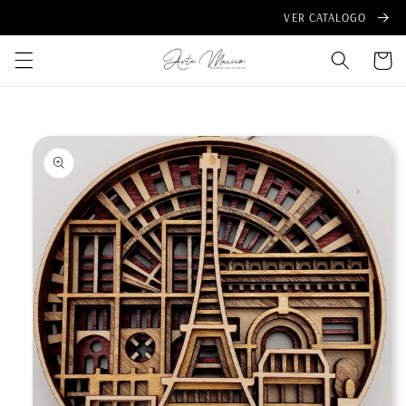
Ir
VER CATALOGO
directamente
al contenido
Carrito
Ir
directamente
a la
información
del producto